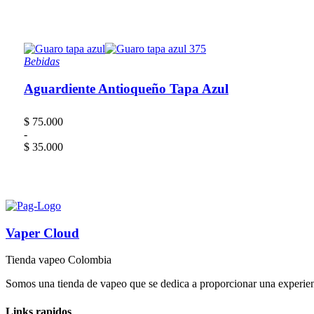
Bebidas
Aguardiente Antioqueño Tapa Azul
$
75.000
-
$
35.000
Rango
de
precios:
desde
$ 35.000
hasta
Vaper Cloud
$ 75.000
Tienda vapeo Colombia
Somos una tienda de vapeo que se dedica a proporcionar una experienc
Links rapidos