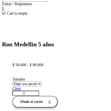
Entrar / Registrarse
0
Cart is empty
open
Ron Medellin 5 años
Rango
$
50.000
-
$
90.000
de
precios:
desde
Tamaño
$ 50.000
hasta
Clear
$ 90.000
Ron
Medellin
5
Añadir al carrito
años
quantity