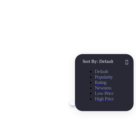
Sort By:
Default
Default
Popularity
Rating
Newness
Low Price
High Price