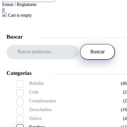
Entrar / Registrarse
0
Cart is empty
Buscar
Buscar
por:
Buscar
Categorias
Bebidas
(46
Coils
(2
Complementos
(2
Desechables
(18
Dulces
(4