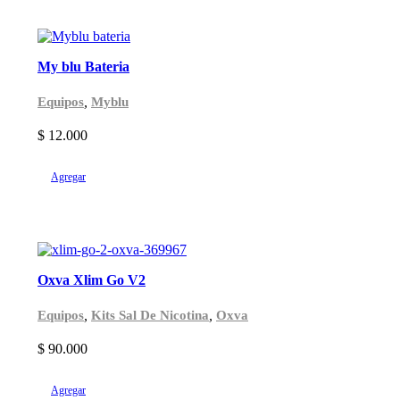
My blu Bateria
,
Equipos
Myblu
$
12.000
Agregar
Oxva Xlim Go V2
,
,
Equipos
Kits Sal De Nicotina
Oxva
$
90.000
Agregar