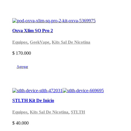
Oxva Xlim SQ Pro 2
,
,
Equipos
GeekVape
Kits Sal De Nicotina
$
170.000
Agregar
STLTH Kit De Inicio
,
,
Equipos
Kits Sal De Nicotina
STLTH
$
40.000