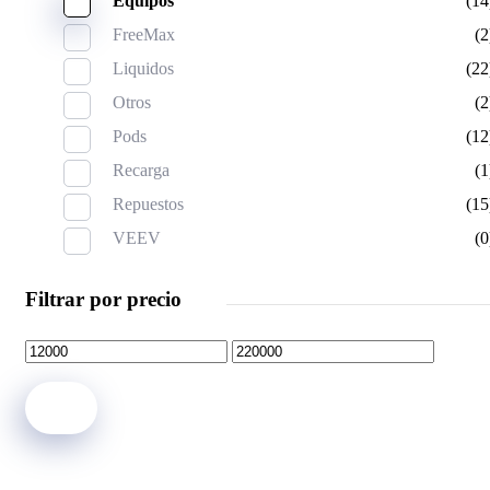
Equipos
(14
FreeMax
(2
Liquidos
(22
Otros
(2
Pods
(12
Recarga
(1
Repuestos
(15
VEEV
(0
Filtrar por precio
Filter