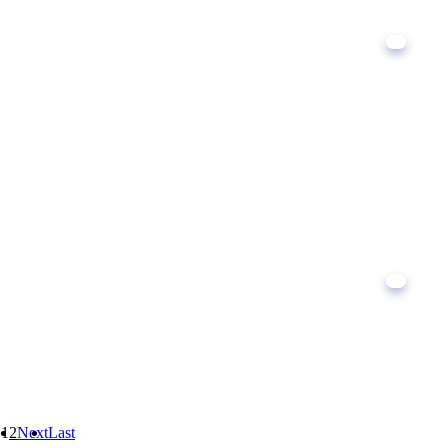
1
2
Next
Last