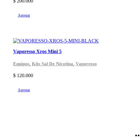
$
200.000
Agregar
Vaporesso Xros Mini 5
,
,
Equipos
Kits Sal De Nicotina
Vaporesso
$
120.000
Agregar