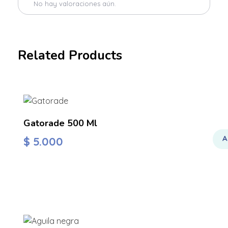
No hay valoraciones aún.
Related Products
Gatorade 500 Ml
A
$
5.000