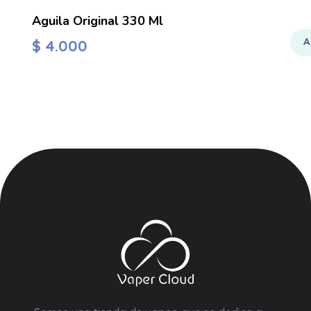
Aguila Original 330 Ml
A
$
4.000
Vaper Cloud
Tienda vapeo Colombia