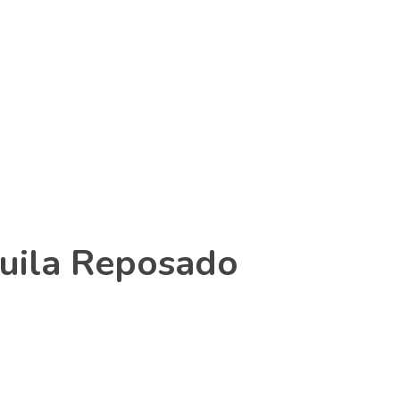
comercial@vapercloudcol.com
+57 313 740 5982
Entrar / Registrarse
0
uila Reposado