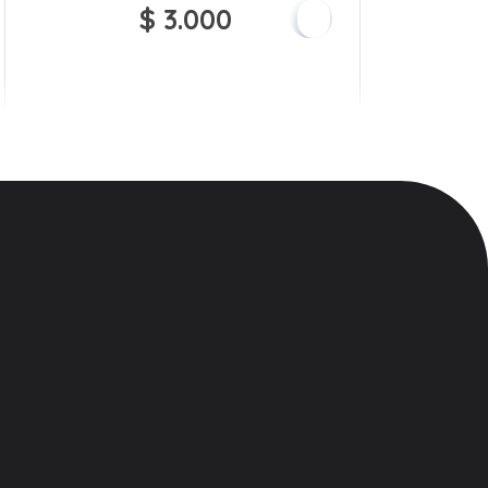
$
3.000
Síguenos
es