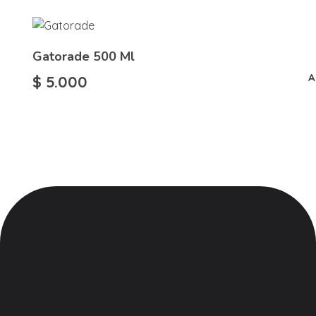
Gatorade 500 Ml
A
$
5.000
Vaper Cloud
Tienda vapeo Colombia