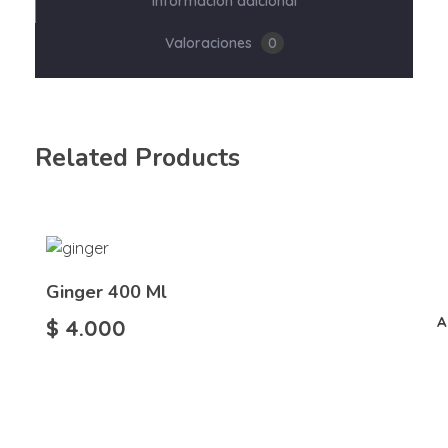
Información adicional
Valoraciones
0
Related Products
Ginger 400 Ml
A
$
4.000