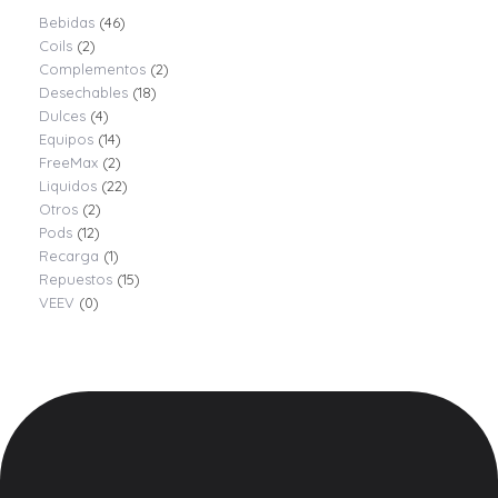
Bebidas
(46)
Coils
(2)
Complementos
(2)
Desechables
(18)
Dulces
(4)
Equipos
(14)
FreeMax
(2)
Liquidos
(22)
Otros
(2)
Pods
(12)
Recarga
(1)
Repuestos
(15)
VEEV
(0)