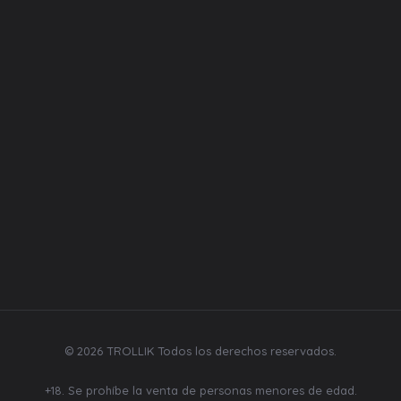
Equipos
Liquidos
Desechables
Repuestos
Bebidas y mecatos
Síguenos
© 2026 TROLLIK Todos los derechos reservados.
+18. Se prohíbe la venta de personas menores de edad.