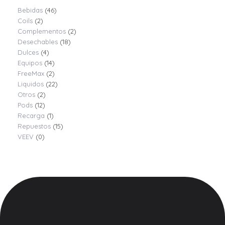
Bebidas
(46)
Coils
(2)
Complementos
(2)
Desechables
(18)
Dulces
(4)
Equipos
(14)
FreeMax
(2)
Liquidos
(22)
Otros
(2)
Pods
(12)
Recarga
(1)
Repuestos
(15)
VEEV
(0)