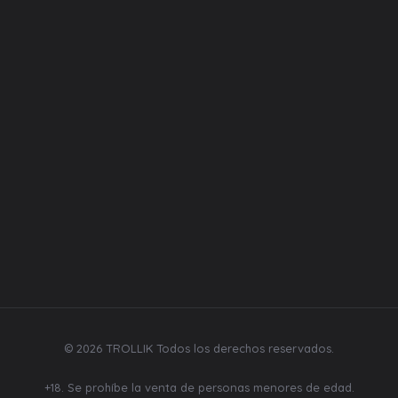
Equipos
Liquidos
Desechables
Repuestos
Bebidas y mecatos
Síguenos
© 2026 TROLLIK Todos los derechos reservados.
+18. Se prohíbe la venta de personas menores de edad.