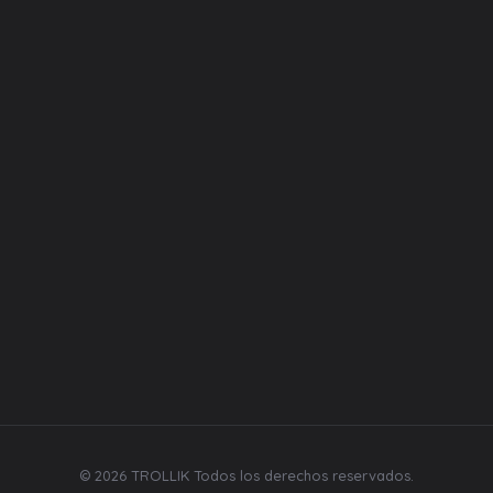
Categorías
Equipos
Liquidos
Desechables
Repuestos
Bebidas y mecatos
Síguenos
© 2026 TROLLIK Todos los derechos reservados.