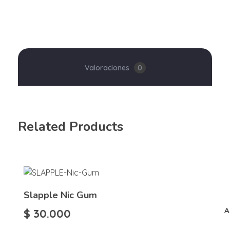
Valoraciones
0
Related Products
Slapple Nic Gum
A
$
30.000