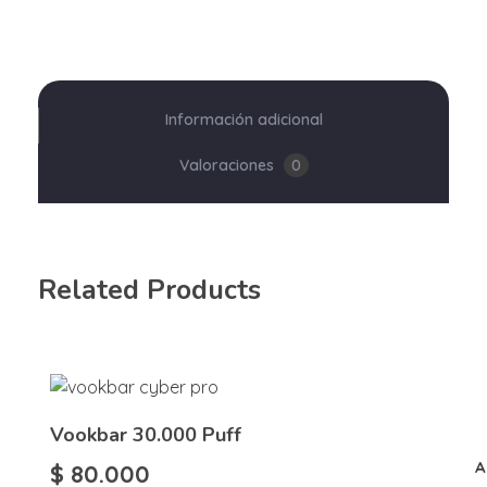
Información adicional
Valoraciones
0
Related Products
Vookbar 30.000 Puff
A
$
80.000