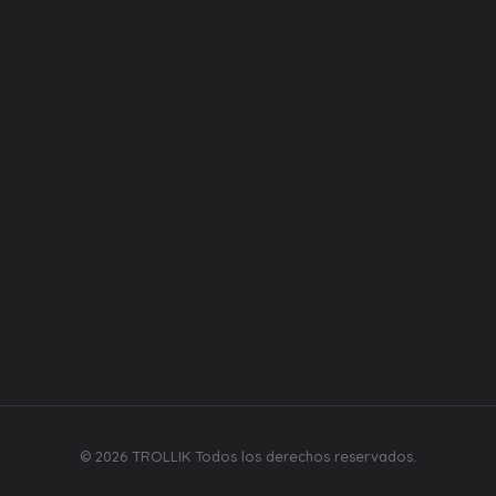
Equipos
Liquidos
Desechables
Repuestos
Bebidas y mecatos
Síguenos
© 2026 TROLLIK Todos los derechos reservados.