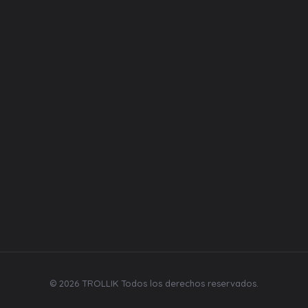
Equipos
Liquidos
Desechables
Repuestos
Bebidas y mecatos
Síguenos
© 2026 TROLLIK Todos los derechos reservados.