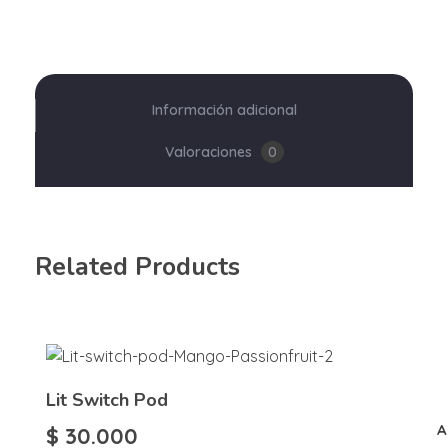
Información adicional
Valoraciones
0
Related Products
Lit Switch Pod
A
$
30.000