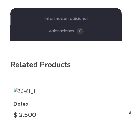
Información adicional
Valoraciones
0
Related Products
Dolex
A
$
2.500