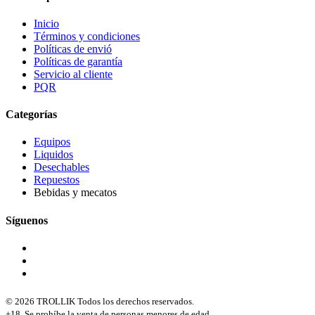
Inicio
Términos y condiciones
Políticas de envió
Políticas de garantía
Servicio al cliente
PQR
Categorías
Equipos
Liquidos
Desechables
Repuestos
Bebidas y mecatos
Síguenos
© 2026 TROLLIK Todos los derechos reservados.
+18. Se prohíbe la venta de personas menores de edad.