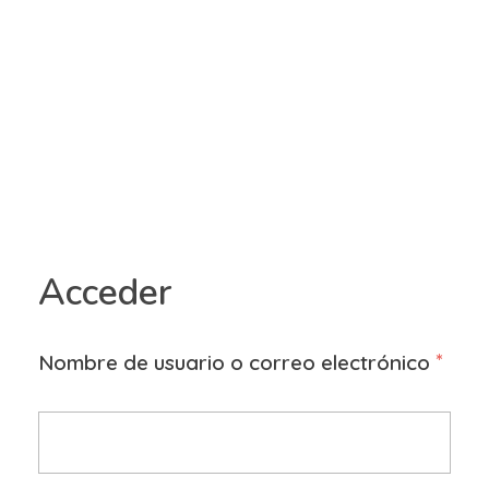
Vaper Cloud
Tienda vapeo Colombia
Entrar / 
Acceder
*
Nombre de usuario o correo electrónico