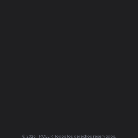
Categorías
Equipos
Liquidos
Desechables
Repuestos
Bebidas y mecatos
Síguenos
© 2026 TROLLIK Todos los derechos reservados.