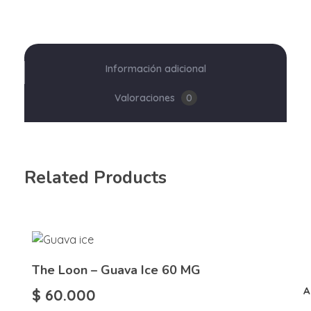
Información adicional
Valoraciones
0
Related Products
The Loon – Guava Ice 60 MG
A
$
60.000