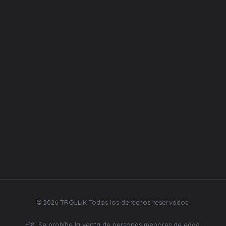
Equipos
Liquidos
Desechables
Repuestos
Bebidas y mecatos
Síguenos
© 2026 TROLLIK Todos los derechos reservados.
+18. Se prohíbe la venta de personas menores de edad.